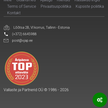
Terms of Service
Privaatsuspoliitika
Küpsiste poliitika
Kontakt
Lõõtsa 2B, VI korrus, Tallinn - Estonia
(+372) 6645988
post@vjap.ee
Vallaste ja Partnerid OÜ © 1986 - 2026