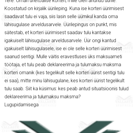
Tere. Oman ühetoalise korteri, mille olen andnud üürile.
Koostatud on kirjalik üürileping. Kuna ise korteri üürimisest
saadavat tulu ei vaja, siis lasin selle üürnikul kanda oma
lähisugulase arveldusarvele. Üürilepingus on punkt, mis
sätestab, et korteri üürimisest saadav tulu kantakse
igakuiselt lähisugulase arveldusarvele. Üür ongi kantud
igakuiselt lähisugulasele, ise ei ole selle korteri üürimisest
saanud sentigi. Mulle väitis eravestluses üks maksuameti
töötaja, et tulu peab deklareerima ja tulumaksu maksma
korteri omanik (kes tegelikult selle korteri üürist sentigi tulu
ei saa), mitte minu lähisugulane, kes korteri üürist tegelikult
tulu saab. Siit ka küsimus: kes peab antud situatsioonis tulud
deklareerima ja tulumaksu maksma?
Lugupidamisega