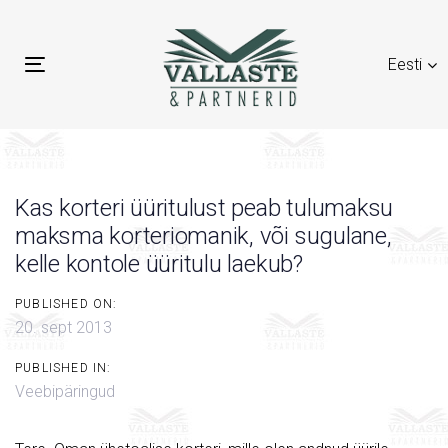
Skip
Skip
links
to
Eesti
primary
Toggle
navigation
navigation
Skip
to
content
Kas korteri üüritulust peab tulumaksu
maksma korteriomanik, või sugulane,
kelle kontole üüritulu laekub?
PUBLISHED ON:
20. sept 2013
PUBLISHED IN:
Veebipäringud