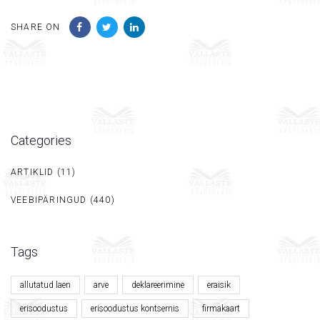
SHARE ON
Categories
ARTIKLID
(11)
VEEBIPÄRINGUD
(440)
Tags
allutatud laen
arve
deklareerimine
eraisik
erisoodustus
erisoodustus kontsernis
firmakaart