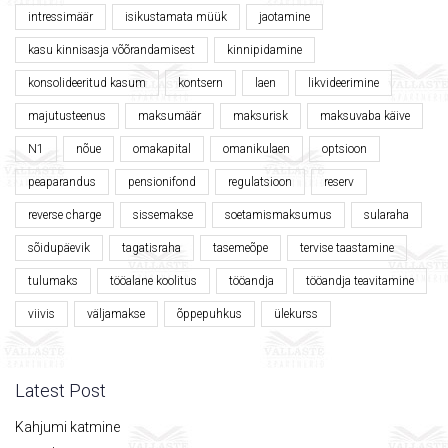
intressimäär
isikustamata müük
jaotamine
kasu kinnisasja võõrandamisest
kinnipidamine
konsolideeritud kasum
kontsern
laen
likvideerimine
majutusteenus
maksumäär
maksurisk
maksuvaba käive
N1
nõue
omakapital
omanikulaen
optsioon
peaparandus
pensionifond
regulatsioon
reserv
reverse charge
sissemakse
soetamismaksumus
sularaha
sõidupäevik
tagatisraha
tasemeõpe
tervise taastamine
tulumaks
tööalane koolitus
tööandja
tööandja teavitamine
viivis
väljamakse
õppepuhkus
ülekurss
Latest Post
Kahjumi katmine