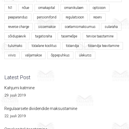
N1
nõue
omakapital
omanikulaen
optsioon
peaparandus
pensionifond
regulatsioon
reserv
reverse charge
sissemakse
soetamismaksumus
sularaha
sõidupäevik
tagatisraha
tasemeõpe
tervise taastamine
tulumaks
tööalane koolitus
tööandja
tööandja teavitamine
viivis
väljamakse
õppepuhkus
ülekurss
Latest Post
Kahjumi katmine
29. juuli 2019
Regulaarsete dividendide maksustamine
22. juuli 2019