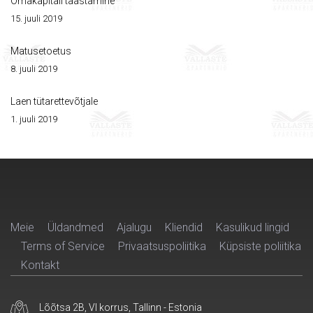
Omakapitali taastamine
15. juuli 2019
Matusetoetus
8. juuli 2019
Laen tütarettevõtjale
1. juuli 2019
Meie
Üldandmed
Ajalugu
Kliendid
Kasulikud lingid
Terms of Service
Privaatsuspoliitika
Küpsiste poliitika
Kontakt
Lõõtsa 2B, VI korrus, Tallinn - Estonia