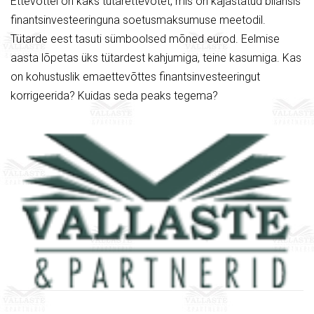
Ettevõttel on kaks tütarettevõtet, mis on kajastatud bilansis
finantsinvesteeringuna soetusmaksumuse meetodil.
Tütarde eest tasuti sümboolsed mõned eurod. Eelmise
aasta lõpetas üks tütardest kahjumiga, teine kasumiga. Kas
on kohustuslik emaettevõttes finantsinvesteeringut
korrigeerida? Kuidas seda peaks tegema?