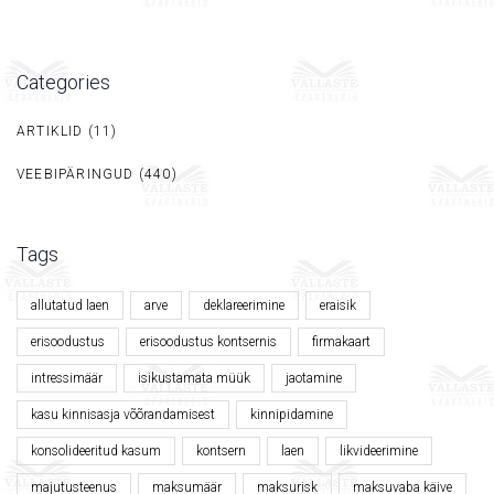
Categories
ARTIKLID
(11)
VEEBIPÄRINGUD
(440)
Tags
allutatud laen
arve
deklareerimine
eraisik
erisoodustus
erisoodustus kontsernis
firmakaart
intressimäär
isikustamata müük
jaotamine
kasu kinnisasja võõrandamisest
kinnipidamine
konsolideeritud kasum
kontsern
laen
likvideerimine
majutusteenus
maksumäär
maksurisk
maksuvaba käive