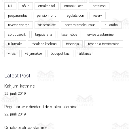
N1
nõue
omakapital
omanikulaen
optsioon
peaparandus
pensionifond
regulatsioon
reserv
reverse charge
sissemakse
soetamismaksumus
sularaha
sõidupäevik
tagatisraha
tasemeõpe
tervise taastamine
tulumaks
tööalane koolitus
tööandja
tööandja teavitamine
viivis
väljamakse
õppepuhkus
ülekurss
Latest Post
Kahjumi katmine
29. juuli 2019
Regulaarsete dividendide maksustamine
22. juuli 2019
Omakapitali taastamine