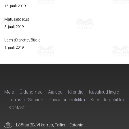
15. juuli 2019
Matusetoetus
8. juuli 2019
Laen tütarettevõtjale
1. juuli 2019
Meie
Üldandmed
Ajalugu
Kliendid
Kasulikud lingid
Terms of Service
Privaatsuspoliitika
Küpsiste poliitika
Kontakt
Lõõtsa 2B, VI korrus, Tallinn - Estonia