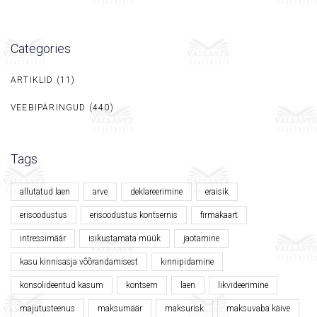
Categories
ARTIKLID
(11)
VEEBIPÄRINGUD
(440)
Tags
allutatud laen
arve
deklareerimine
eraisik
erisoodustus
erisoodustus kontsernis
firmakaart
intressimäär
isikustamata müük
jaotamine
kasu kinnisasja võõrandamisest
kinnipidamine
konsolideeritud kasum
kontsern
laen
likvideerimine
majutusteenus
maksumäär
maksurisk
maksuvaba käive