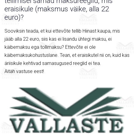
tellimisel samad maksureeglid, mis
eraisikule (maksmus väike, alla 22
euro)?
Sooviksin teada, et kui ettevõte tellib Hiinast kaupa, mis
jääb alla 22 euro, siis kas ei lisandu ühtegi maksu, ei
käibemaksu ega tollimaksu? Ettevõte ei ole
käibemaksukohustuslane. Tean, et eraisikutel nii on, kuid kas
äriisikule kehtivad samasugused reeglid ei tea.
Aitäh vastuse eest!