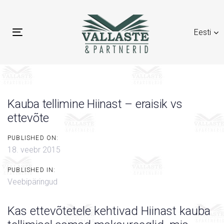
Skip
Skip
links
to
Eesti
primary
Toggle
navigation
navigation
Skip
to
content
Kauba tellimine Hiinast – eraisik vs
ettevõte
PUBLISHED ON:
18. veebr 2015
PUBLISHED IN:
Veebipäringud
Kas ettevõtetele kehtivad Hiinast kauba