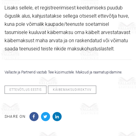
Lisaks sellele, et registreerimisest keeldumiseks puudub
õiguslik alus, kahjustatakse sellega otseselt ettevõtja huve,
kuna pole võimalik kaupade/teenuste soetamisel
tasumisele kuuluvat käibemaksu oma käibelt arvestatavast
käibemaksust maha arvata ja on raskendatud või võimatu
saada teenuseid teiste riikide maksukohustuslastelt.
Vallaste ja Partnerid vastab Teie küsimustele. Maksud ja raamatupidamine.
ETTEVÕTLUS EESTIS
KÄIBEMAKSUDIREKTIIV
SHARE ON