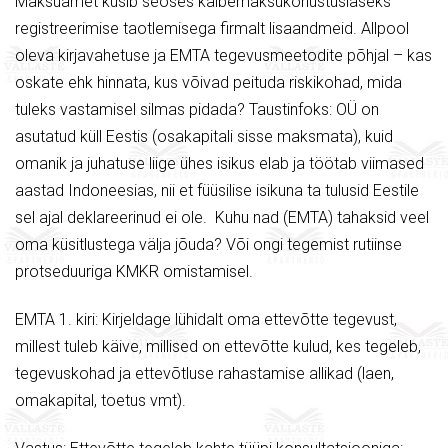
Maksuamet küsib seoses käibemaksukohustuslaseks
registreerimise taotlemisega firmalt lisaandmeid. Allpool
oleva kirjavahetuse ja EMTA tegevusmeetodite põhjal – kas
oskate ehk hinnata, kus võivad peituda riskikohad, mida
tuleks vastamisel silmas pidada? Taustinfoks: OÜ on
asutatud küll Eestis (osakapitali sisse maksmata), kuid
omanik ja juhatuse liige ühes isikus elab ja töötab viimased
aastad Indoneesias, nii et füüsilise isikuna ta tulusid Eestile
sel ajal deklareerinud ei ole. Kuhu nad (EMTA) tahaksid veel
oma küsitlustega välja jõuda? Või ongi tegemist rutiinse
protseduuriga KMKR omistamisel.
EMTA 1. kiri: Kirjeldage lühidalt oma ettevõtte tegevust,
millest tuleb käive, millised on ettevõtte kulud, kes tegeleb,
tegevuskohad ja ettevõtluse rahastamise allikad (laen,
omakapital, toetus vmt).