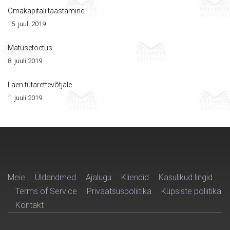
Omakapitali taastamine
15. juuli 2019
Matusetoetus
8. juuli 2019
Laen tütarettevõtjale
1. juuli 2019
Meie
Üldandmed
Ajalugu
Kliendid
Kasulikud lingid
Terms of Service
Privaatsuspoliitika
Küpsiste poliitika
Kontakt