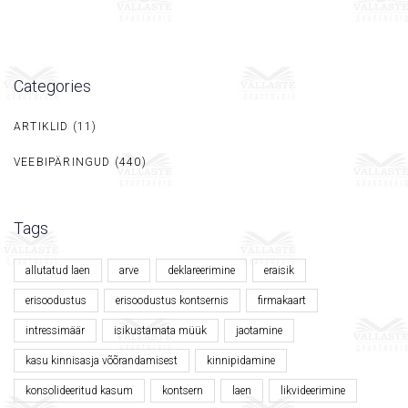
Categories
ARTIKLID
(11)
VEEBIPÄRINGUD
(440)
Tags
allutatud laen
arve
deklareerimine
eraisik
erisoodustus
erisoodustus kontsernis
firmakaart
intressimäär
isikustamata müük
jaotamine
kasu kinnisasja võõrandamisest
kinnipidamine
konsolideeritud kasum
kontsern
laen
likvideerimine