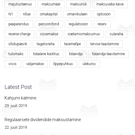
majutusteenus
maksumäär
maksurisk
maksuvaba käive
N1
nõue
omakapital
omanikulaen
optsioon
peaparandus
pensionifond
regulatsioon
reserv
reverse charge
sissemakse
soetamismaksumus
sularaha
sõidupäevik
tagatisraha
tasemeõpe
tervise taastamine
tulumaks
tööalane koolitus
tööandja
tööandja teavitamine
viivis
väljamakse
õppepuhkus
ülekurss
Latest Post
Kahjumi katmine
29. juuli 2019
Regulaarsete dividendide maksustamine
22. juuli 2019