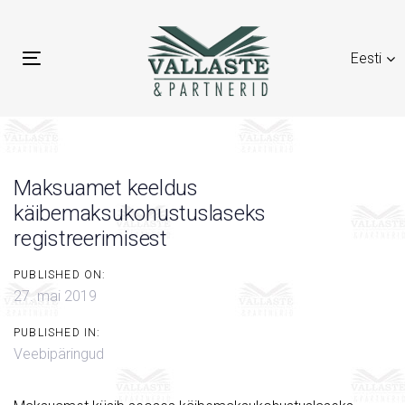
Skip
Skip
links
to
Eesti
primary
Toggle
navigation
navigation
Skip
to
content
Maksuamet keeldus
käibemaksukohustuslaseks
registreerimisest
PUBLISHED ON:
27. mai 2019
PUBLISHED IN:
Veebipäringud