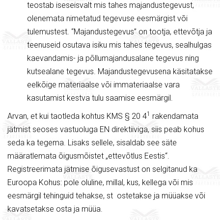
teostab iseseisvalt mis tahes majandustegevust,
olenemata nimetatud tegevuse eesmärgist või
tulemustest. “Majandustegevus” on tootja, ettevõtja ja
teenuseid osutava isiku mis tahes tegevus, sealhulgas
kaevandamis- ja põllumajandusalane tegevus ning
kutsealane tegevus. Majandustegevusena käsitatakse
eelkõige materiaalse või immateriaalse vara
kasutamist kestva tulu saamise eesmärgil.
1
Arvan, et kui taotleda kohtus KMS § 20 4
rakendamata
jätmist seoses vastuoluga EN direktiiviga, siis peab kohus
seda ka tegema. Lisaks sellele, sisaldab see säte
määratlemata õigusmõistet „ettevõtlus Eestis“.
Registreerimata jätmise õigusevastust on selgitanud ka
Euroopa Kohus: pole oluline, millal, kus, kellega või mis
eesmärgil tehinguid tehakse, st ostetakse ja müüakse või
kavatsetakse osta ja müüa.