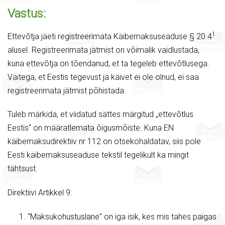
Vastus:
1
Ettevõtja jäeti registreerimata Käibemaksuseaduse § 20 4
alusel. Registreerimata jätmist on võimalik vaidlustada,
kuna ettevõtja on tõendanud, et ta tegeleb ettevõtlusega.
Väitega, et Eestis tegevust ja käivet ei ole olnud, ei saa
registreerimata jätmist põhistada.
Tuleb märkida, et viidatud sättes märgitud „ettevõtlus
Eestis“ on määratlemata õigusmõiste. Kuna EN
käibemaksudirektiiv nr 112 on otsekohaldatav, siis pole
Eesti käibemaksuseaduse tekstil tegelikult ka mingit
tähtsust.
Direktiivi Artikkel 9:
“Maksukohustuslane” on iga isik, kes mis tahes paigas