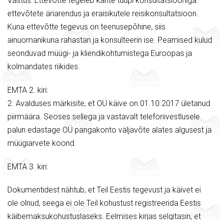
Vastus: Ettevõtte tegeleb kahte tüüpi konsultatsiooniga:
ettevõtete äriarendus ja eraisikutele reisikonsultatsioon.
Kuna ettevõtte tegevus on teenusepõhine, siis
ainuomanikuna rahastan ja konsulteerin ise. Peamised kulud
seonduvad müügi- ja kliendikohtumistega Euroopas ja
kolmandates riikides.
EMTA 2. kiri:
2. Avalduses märkisite, et OÜ käive on 01.10.2017 ületanud
piirmäära. Seoses sellega ja vastavalt telefonivestlusele
palun edastage OÜ pangakonto väljavõte alates algusest ja
müügiarvete koond.
EMTA 3. kiri:
Dokumentidest nähtub, et Teil Eestis tegevust ja käivet ei
ole olnud, seega ei ole Teil kohustust registreerida Eestis
käibemaksukohustuslaseks. Eelmises kirjas selgitasin, et