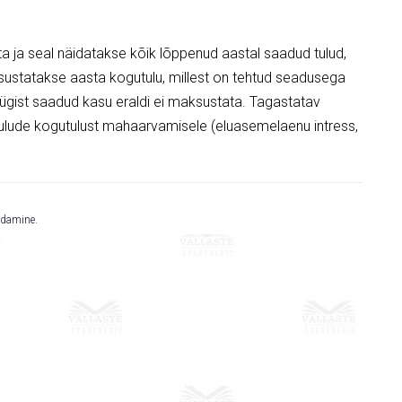
a ja seal näidatakse kõik lõppenud aastal saadud tulud,
sustatakse aasta kogutulu, millest on tehtud seadusega
ügist saadud kasu eraldi ei maksustata. Tagastatav
lude kogutulust mahaarvamisele (eluasemelaenu intress,
idamine.