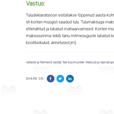
Vastus:
Tuludeklaratsioon esitatakse lõppenud aasta koht
sh korteri müügist saadud tulu. Tulumaksuga mak
ettenähtud ja lubatud mahaarvamised. Korteri mü
maksusumma tekib tänu mitmesuguste lubatud ku
koolituskulud, annetused jm).
Vallaste ja Partnerid vastab Teie küsimustele. Maksud ja raamatup
SHARE ON