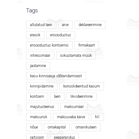
Tags
allutatud laen
arve
deklareerimine
eraisik
erisoodustus
erisoodustus kontsernis
firmakaart
intressimäär
isikustamata müük
jaotamine
kasu kinnisasja võõrandamisest
kinnipidamine
konsolideeritud kasum
kontsern
laen
likvideerimine
majutusteenus
maksumäär
maksurisk
maksuvaba käive
N1
nõue
omakapital
omanikulaen
optsioon
peaparandus