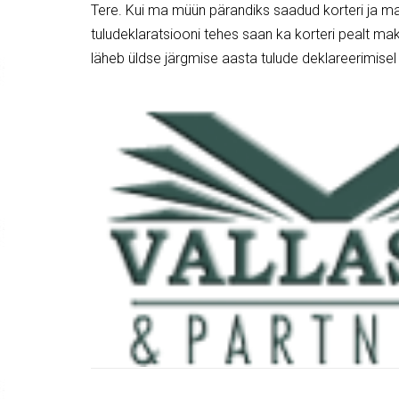
Tere. Kui ma müün pärandiks saadud korteri ja ma
tuludeklaratsiooni tehes saan ka korteri pealt 
läheb üldse järgmise aasta tulude deklareerimise