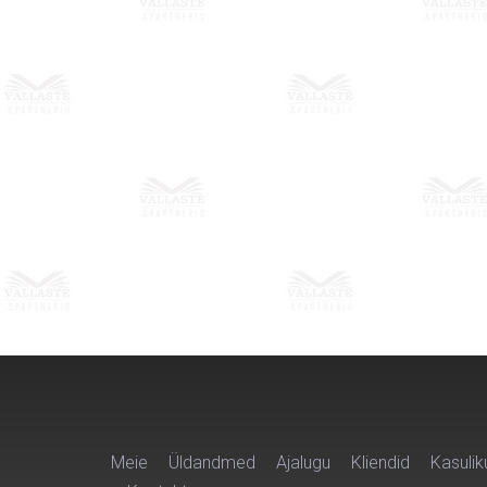
Meie
Üldandmed
Ajalugu
Kliendid
Kasulik