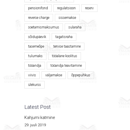
pensionifond
regulatsioon
reserv
reverse charge
sissemakse
soetamismaksumus
sularaha
sõidupäevik
tagatisraha
tasemeõpe
tervise taastamine
tulumaks
tööalane koolitus
tööandja
tööandja teavitamine
viivis
väljamakse
õppepuhkus
ülekurss
Latest Post
Kahjumi katmine
29. juuli 2019