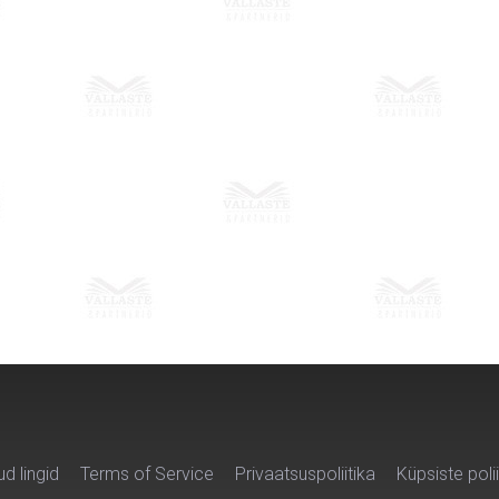
ud lingid
Terms of Service
Privaatsuspoliitika
Küpsiste polii