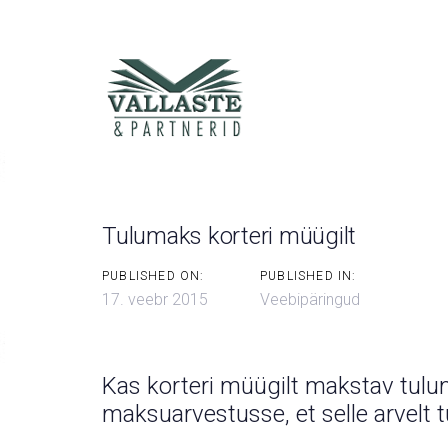
Skip
Skip
links
to
primary
navigation
Skip
to
content
Tulumaks korteri müügilt
PUBLISHED ON:
PUBLISHED IN:
17. veebr 2015
Veebipäringud
Kas korteri müügilt makstav tulu
maksuarvestusse, et selle arvelt