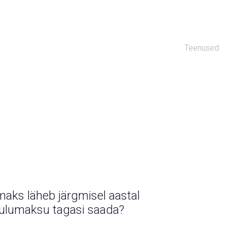
Teenused
maks läheb järgmisel aastal
 tulumaksu tagasi saada?