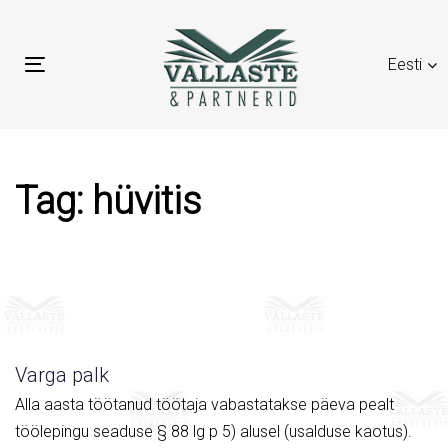
Skip
Skip
links
to
Eesti
primary
Toggle
navigation
navigation
Skip
to
content
Tag: hüvitis
Varga palk
Alla aasta töötanud töötaja vabastatakse päeva pealt
töölepingu seaduse § 88 lg p 5) alusel (usalduse kaotus).