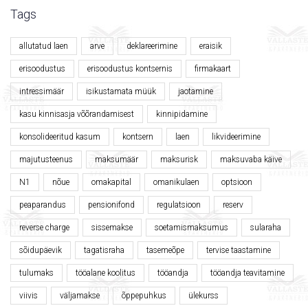
Tags
allutatud laen
arve
deklareerimine
eraisik
erisoodustus
erisoodustus kontsernis
firmakaart
intressimäär
isikustamata müük
jaotamine
kasu kinnisasja võõrandamisest
kinnipidamine
konsolideeritud kasum
kontsern
laen
likvideerimine
majutusteenus
maksumäär
maksurisk
maksuvaba käive
N1
nõue
omakapital
omanikulaen
optsioon
peaparandus
pensionifond
regulatsioon
reserv
reverse charge
sissemakse
soetamismaksumus
sularaha
sõidupäevik
tagatisraha
tasemeõpe
tervise taastamine
tulumaks
tööalane koolitus
tööandja
tööandja teavitamine
viivis
väljamakse
õppepuhkus
ülekurss