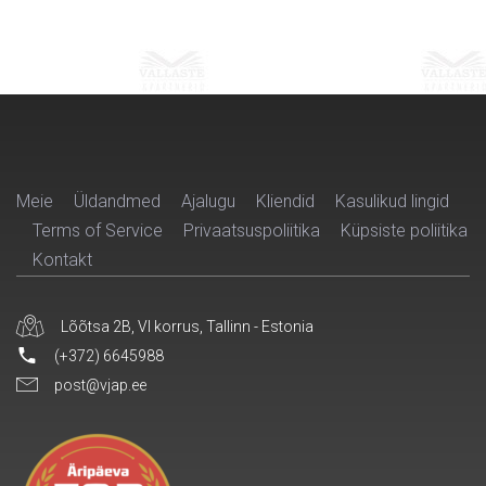
Meie
Üldandmed
Ajalugu
Kliendid
Kasulikud lingid
Terms of Service
Privaatsuspoliitika
Küpsiste poliitika
Kontakt
Lõõtsa 2B, VI korrus, Tallinn - Estonia
(+372) 6645988
post@vjap.ee